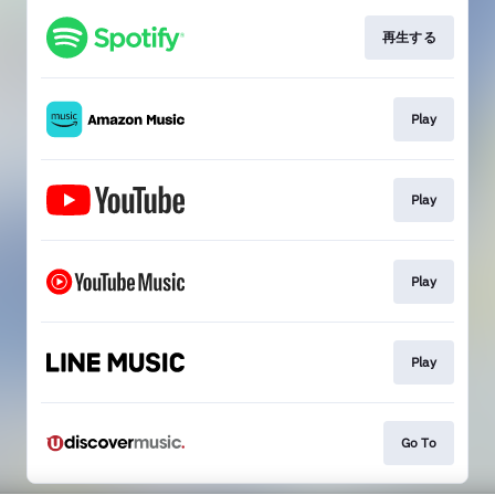
再生する
Play
Play
Play
Play
Go To