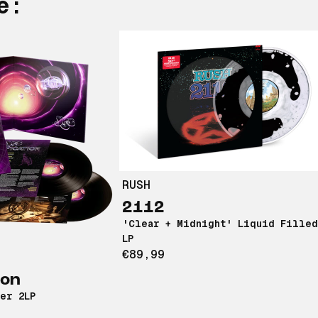
e:
RUSH
Pre-Order
Limited Edition
2112
Exclusive
New
'Clear + Midnight' Liquid Filled
LP
€89,99
ew
ion
er 2LP