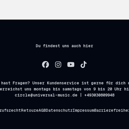
Du findest uns auch hier
 hast Fragen? Unser Kundenservice ist gerne für dich 
erreichst uns montags bis samstags von 9 bis 20 Uhr h
circle@universal-music.de | +493030809948
rufsrecht
Retoure
AGB
Datenschutz
Impressum
Barrierefreihe