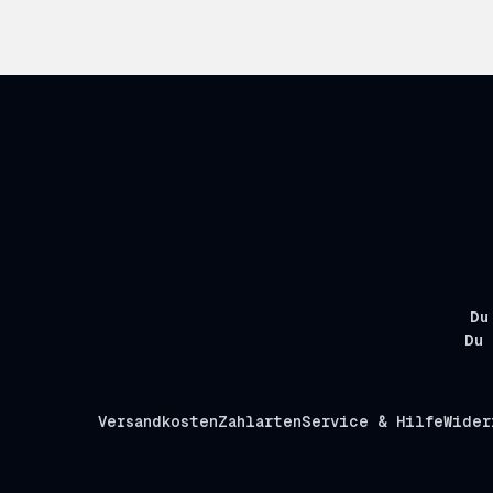
Du
Du 
Versandkosten
Zahlarten
Service & Hilfe
Wider