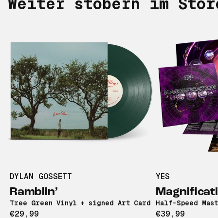
Weiter stöbern im Stor
DYLAN GOSSETT
YES
Pre-Order
Signed
Pre-Order
N
Ramblin’
Magnificat
Limited Edition
Exclusive
Tree Green Vinyl + signed Art Card
Half-Speed Mast
€29,99
€39,99
New