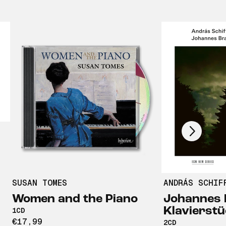
Scroll right
SUSAN TOMES
ANDRÁS SCHIF
Pre-Order
New
Pre-Order
Women and the Piano
Johannes 
Klavierst
1CD
€17,99
2CD