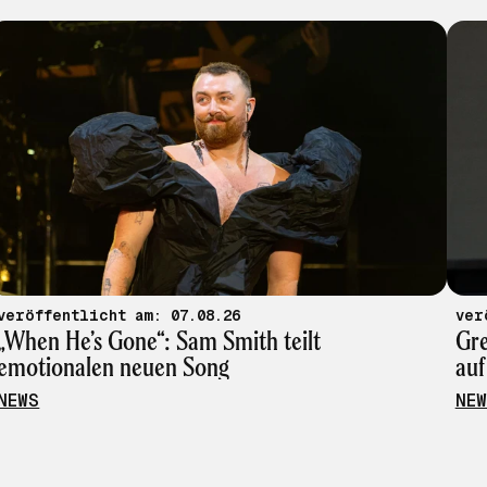
veröffentlicht am: 07.08.26
„When He’s Gone“: Sam Smith teilt
Gre
emotionalen neuen Song
auf
NEWS
NEW